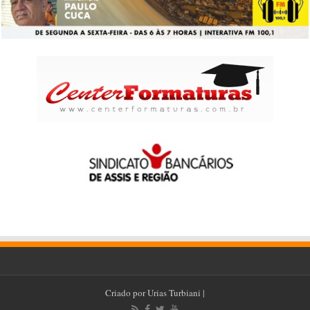
Criado por
Urias Turbiani
|