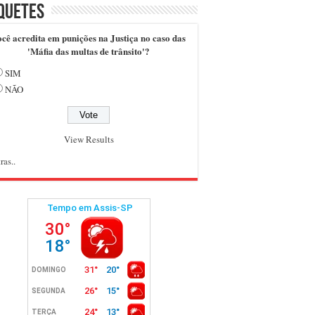
quetes
cê acredita em punições na Justiça no caso das
'Máfia das multas de trânsito'?
SIM
NÃO
View Results
ras..