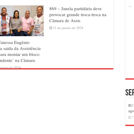
869 – Janela partidária deve
provocar grande troca-troca na
Câmara de Assis
31 de janeiro de 2024
Vanessa Eugênio
a saída da Assistência
para montar um bloco
ndente’ na Câmara
vereiro de 2024
Se
B11
ago
7