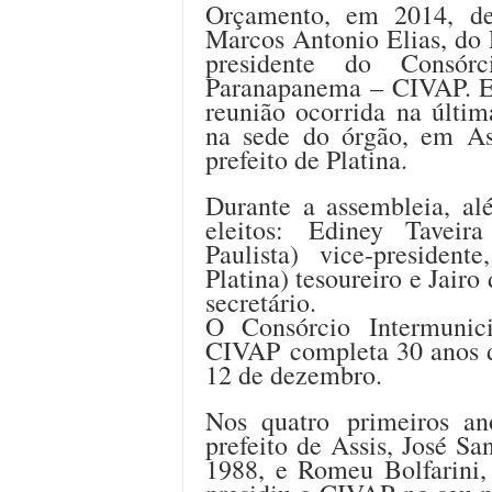
Orçamento, em 2014, d
Marcos Antonio Elias, do 
presidente do Consór
Paranapanema – CIVAP. El
reunião ocorrida na últim
na sede do órgão, em As
prefeito de Platina.
Durante a assembleia, a
eleitos: Ediney Taveir
Paulista) vice-presiden
Platina) tesoureiro e Jairo
secretário.
O Consórcio Intermuni
CIVAP completa 30 anos d
12 de dezembro.
Nos quatro primeiros an
prefeito de Assis, José Sa
1988, e Romeu Bolfarini,