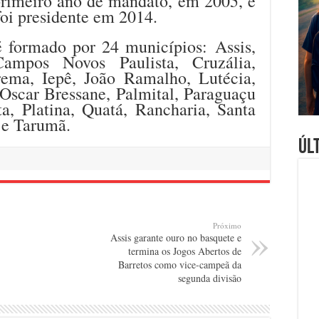
primeiro ano de mandato, em 2005, e
foi presidente em 2014.
é formado por 24 municípios: Assis,
ampos Novos Paulista, Cruzália,
arema, Iepê, João Ramalho, Lutécia,
Oscar Bressane, Palmital, Paraguaçu
ta, Platina, Quatá, Rancharia, Santa
 e Tarumã.
Úl
Próximo
Assis garante ouro no basquete e
termina os Jogos Abertos de
Barretos como vice-campeã da
segunda divisão