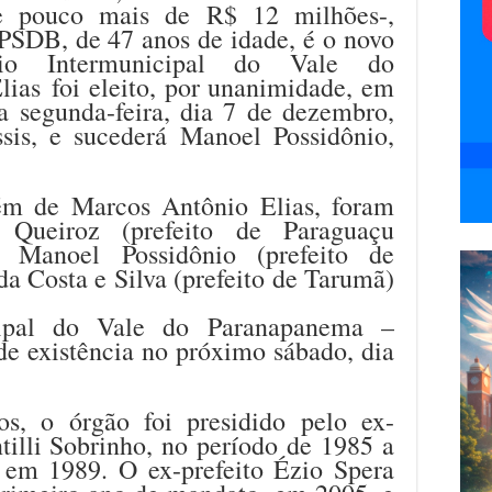
e pouco mais de R$ 12 milhões-,
PSDB, de 47 anos de idade, é o novo
cio Intermunicipal do Vale do
ias foi eleito, por unanimidade, em
a segunda-feira, dia 7 de dezembro,
sis, e sucederá Manoel Possidônio,
lém de Marcos Antônio Elias, foram
a Queiroz (prefeito de Paraguaçu
te, Manoel Possidônio (prefeito de
 da Costa e Silva (prefeito de Tarumã)
cipal do Vale do Paranapanema –
e existência no próximo sábado, dia
os, o órgão foi presidido pelo ex-
ntilli Sobrinho, no período de 1985 a
 em 1989. O ex-prefeito Ézio Spera