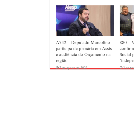
A742 – Deputado Marcolino
880 – 
participa de plenária em Assis
confirm
e audiência do Orçamento na
Social 
região
‘indepe
7 de agosto de 2025
2 de fe