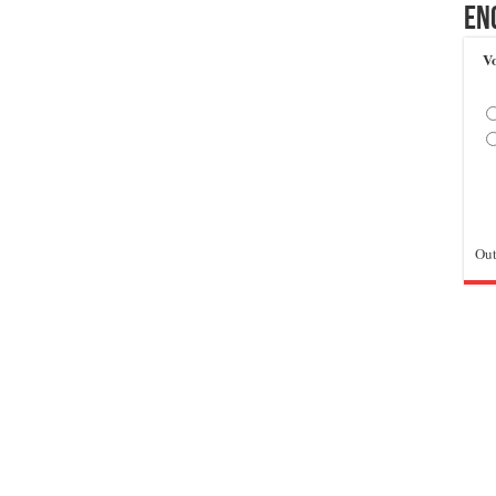
En
Vo
Out