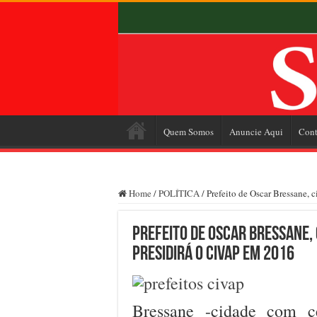
Quem Somos
Anuncie Aqui
Cont
Home
/
POLÍTICA
/
Prefeito de Oscar Bressane, 
Prefeito de Oscar Bressane, 
presidirá o CIVAP em 2016
Bressane -cidade com c