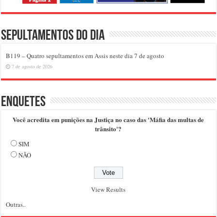
Sepultamentos do dia
B119 – Quatro sepultamentos em Assis neste dia 7 de agosto
7 de agosto de 2026
Enquetes
Você acredita em punições na Justiça no caso das 'Máfia das multas de
trânsito'?
SIM
NÃO
View Results
Outras..