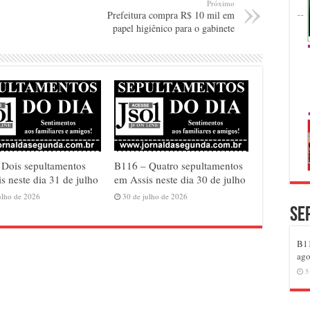
Próximo
Prefeitura compra R$ 10 mil em
papel higiênico para o gabinete
 Dois sepultamentos
B116 – Quatro sepultamentos
s neste dia 31 de julho
em Assis neste dia 30 de julho
ulho de 2026
30 de julho de 2026
Se
B11
ago
5