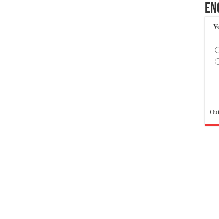
En
Vo
Out