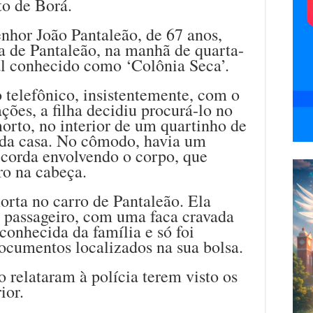
to de Borá.
nhor João Pantaleão, de 67 anos,
ha de Pantaleão, na manhã de quarta-
ral conhecido como ‘Colônia Seca’.
 telefônico, insistentemente, com o
ações, a filha decidiu procurá-lo no
morto, no interior de um quartinho de
o da casa. No cômodo, havia um
a corda envolvendo o corpo, que
o na cabeça.
orta no carro de Pantaleão. Ela
e passageiro, com uma faca cravada
conhecida da família e só foi
ocumentos localizados na sua bolsa.
o relataram à polícia terem visto os
ior.