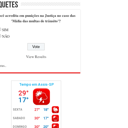
quetes
cê acredita em punições na Justiça no caso das
'Máfia das multas de trânsito'?
SIM
NÃO
View Results
ras..