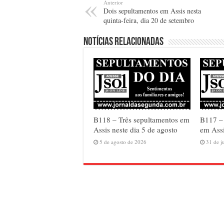
Anterior
Dois sepultamentos em Assis nesta
quinta-feira, dia 20 de setembro
Notícias relacionadas
B118 – Três sepultamentos em
B117 –
Assis neste dia 5 de agosto
em Assi
5 de agosto de 2026
31 de j