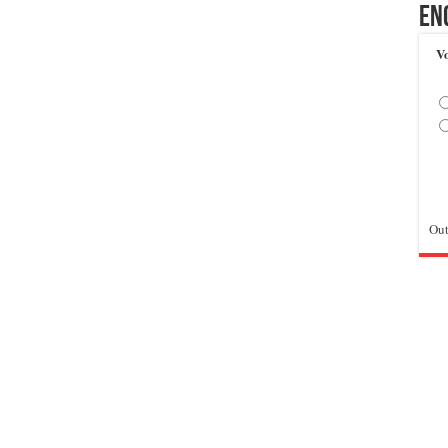
En
Vo
Out