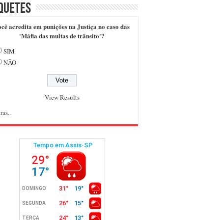
quetes
cê acredita em punições na Justiça no caso das
'Máfia das multas de trânsito'?
SIM
NÃO
View Results
ras..