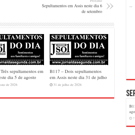
Próximo
Sepultamentos em Assis neste dia 6
de setembro
Três sepultamentos em
B117 – Dois sepultamentos
este dia 5 de agosto
em Assis neste dia 31 de julho
osto de 2026
31 de julho de 2026
Se
B11
ago
7