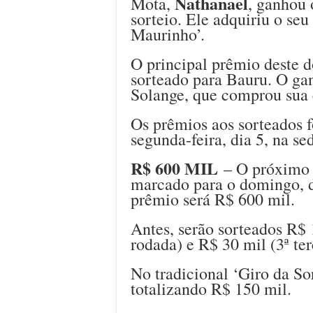
Nathanael
Mota,
, ganhou 
sorteio. Ele adquiriu o seu
Maurinho’.
O principal prêmio deste d
sorteado para Bauru. O ga
Solange, que comprou sua 
Os prêmios aos sorteados 
segunda-feira, dia 5, na s
R$ 600 MIL
– O próximo s
marcado para o domingo, di
prêmio será R$ 600 mil.
Antes, serão sorteados R$ 
rodada) e R$ 30 mil (3ª ter
No tradicional ‘Giro da So
totalizando R$ 150 mil.