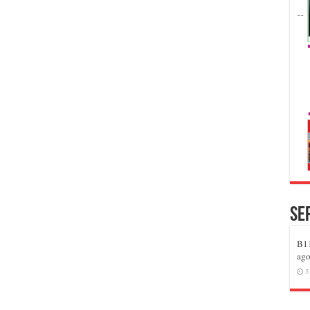
Se
B11
ago
5