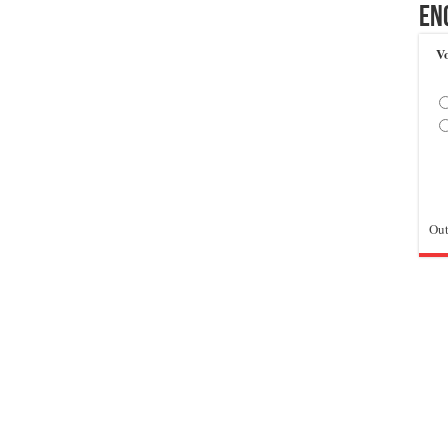
En
Vo
Out