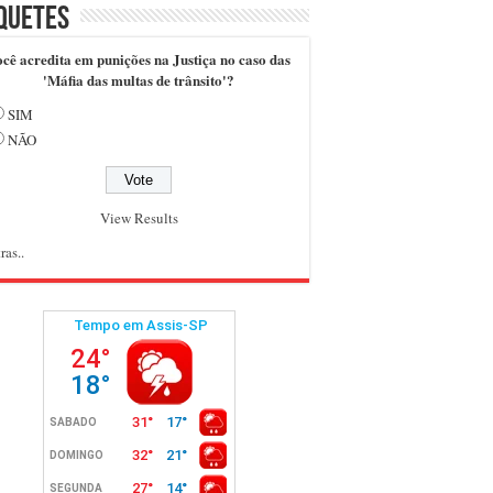
quetes
cê acredita em punições na Justiça no caso das
'Máfia das multas de trânsito'?
SIM
NÃO
View Results
ras..