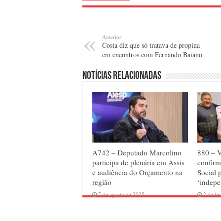
Anterior
Costa diz que só tratava de propina
em encontros com Fernando Baiano
Notícias relacionadas
A742 – Deputado Marcolino
880 – 
participa de plenária em Assis
confirm
e audiência do Orçamento na
Social 
região
‘indepe
7 de agosto de 2025
2 de fe