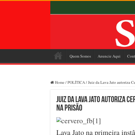
Quem Somos
Anuncie Aqui
Cont
Home
/
POLÍTICA
/
Juiz da Lava Jato autoriza C
Juiz da Lava Jato autoriza C
na prisão
Lava Jato na primeira instâ