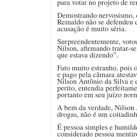
para votar no projeto de r
Demostrando nervosismo, qu
Reinaldo não se defendeu c
acusação é muito séria.
Surpreendentemente, votou 
Nilson, afirmando tratar-s
que estava dizendo”.
Fato muito estranho, pois o
e pago pela câmara atestav
Nilson Antônio da Silva e
perito, entendia perfeitam
portanto em seu juízo norm
A bem da verdade, Nilson 
drogas, não é um coitadin
É pessoa simples e humilde
considerado pessoa mentiro