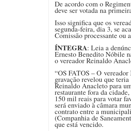
De acordo com o Regiment
deve ser votada na primeira
Isso significa que os verea
segunda-feira, dia 3, se a
Comissão processante ou a
ÍNTEGRA
: Leia a denún
Ernesto Benedito Nóbile n
o vereador Reinaldo Anacl
“OS FATOS – O vereador N
gravação revelou que teria
Reinaldo Anacleto para u
restaurante fora da cidade
150 mil reais para votar fa
será enviado à câmara mun
contrato entre a municipal
(Companhia de Saneamento
que está vencido.