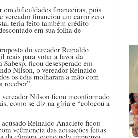
r em dificuldades financeiras, pois
e vereador financiou um carro zero
ta, teria feito também crédito
 descontado em sua folha de
proposta do vereador Reinaldo
 reais para votar a favor da
a Sabesp, ficou desesperado em
undo Nilson, o vereador Reinaldo
todos os edis molharam a mão com
a receber”.
o vereador Nilson ficou inconformado
rás, como se diz na gíria e “colocou a
o acusado Reinaldo Anacleto ficou
 com veêmencia das acusações feitas
una da câmara, como pela imprensa.