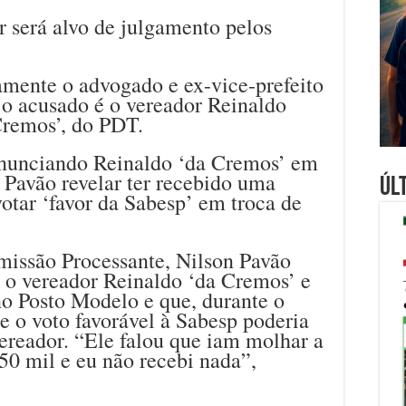
 será alvo de julgamento pelos
amente o advogado e ex-vice-prefeito
 o acusado é o vereador Reinaldo
Cremos’, do PDT.
enunciando Reinaldo ‘da Cremos’ em
 Pavão revelar ter recebido uma
Úl
votar ‘favor da Sabesp’ em troca de
issão Processante, Nilson Pavão
 o vereador Reinaldo ‘da Cremos’ e
no Posto Modelo e que, durante o
ue o voto favorável à Sabesp poderia
ereador. “Ele falou que iam molhar a
0 mil e eu não recebi nada”,