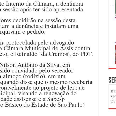
o Interno da Câmara, a denúncia
 sessão após ter sido apresentada.
dores decidirão na sessão desta
catam a denúncia e instalam uma
rquivam o pedido.
cia protocolada pelo advogado
a Câmara Municipal de Assis contra
eto, o Reinaldo ‘da Cremos’, do PDT.
ilson Antônio da Silva, em
 sido convidado pelo vereador
m almoço (rodízio), em um
Se
, quando disse que o mesmo receberia
voravelmente ao projeto de lei que
icipal, visando a renovação do
B11
ago
idade assisense e a Sabesp
5
 Básico do Estado de São Paulo)