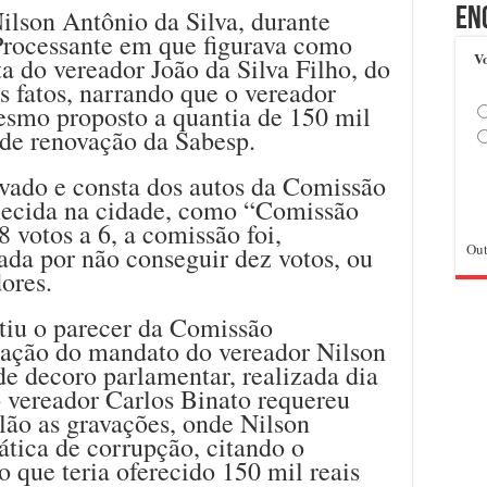
ilson Antônio da Silva, durante
En
rocessante em que figurava como
Vo
a do vereador João da Silva Filho, do
 fatos, narrando que o vereador
esmo proposto a quantia de 150 mil
o de renovação da Sabesp.
vado e consta dos autos da Comissão
hecida na cidade, como “Comissão
 votos a 6, a comissão foi,
Out
ada por não conseguir dez votos, ou
dores.
utiu o parecer da Comissão
sação do mandato do vereador Nilson
de decoro parlamentar, realizada dia
 vereador Carlos Binato requereu
elão as gravações, onde Nilson
ática de corrupção, citando o
 que teria oferecido 150 mil reais