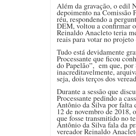
Além da gravação, o edil N
depoimento na Comissão P
réu, respondendo a pergunt
DEM, voltou a confirmar os
Reinaldo Anacleto teria m
reais para votar no projet
Tudo está devidamente gra
Processante que ficou con
do Papelão”, em que, por 8
inacreditavelmente, arquiv
seja, dois terços dos verea
Durante a sessão que disc
Processante pedindo a cas
Antônio da Silva por falta 
12 de novembro de 2018, o
que fosse transmitido no t
Antônio da Silva fala da pr
vereador Reinaldo Anacleto