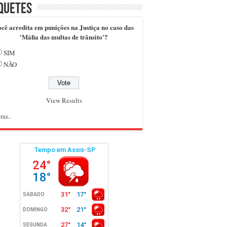
quetes
cê acredita em punições na Justiça no caso das
'Máfia das multas de trânsito'?
SIM
NÃO
View Results
ras..