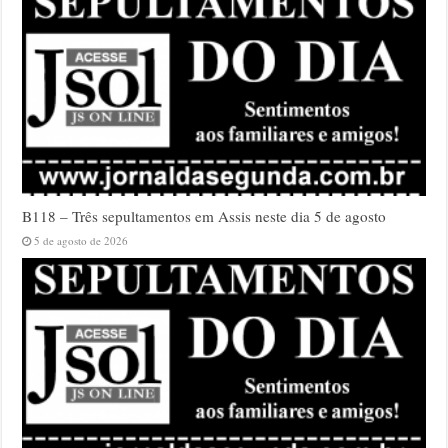
B118 – Três sepultamentos em Assis neste dia 5 de agosto
5 de agosto de 2026