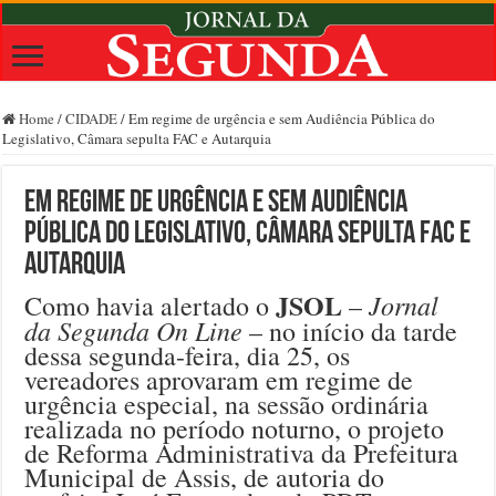
Home
/
CIDADE
/
Em regime de urgência e sem Audiência Pública do
Legislativo, Câmara sepulta FAC e Autarquia
Em regime de urgência e sem Audiência
Pública do Legislativo, Câmara sepulta FAC e
Autarquia
JSOL
Jornal
Como havia alertado o
–
da Segunda On Line
– no início da tarde
dessa segunda-feira, dia 25, os
vereadores aprovaram em regime de
urgência especial, na sessão ordinária
realizada no período noturno, o projeto
de Reforma Administrativa da Prefeitura
Municipal de Assis, de autoria do