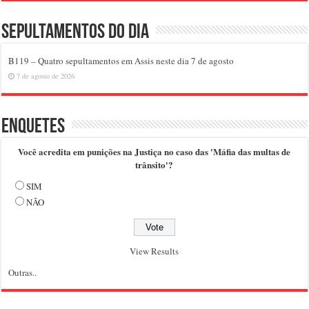
Sepultamentos do dia
B119 – Quatro sepultamentos em Assis neste dia 7 de agosto
7 de agosto de 2026
Enquetes
Você acredita em punições na Justiça no caso das 'Máfia das multas de
trânsito'?
SIM
NÃO
View Results
Outras..