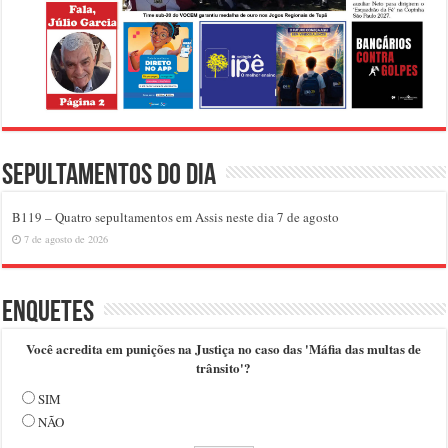
Sepultamentos do dia
B119 – Quatro sepultamentos em Assis neste dia 7 de agosto
7 de agosto de 2026
Enquetes
Você acredita em punições na Justiça no caso das 'Máfia das multas de
trânsito'?
SIM
NÃO