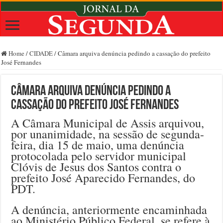
Home
/
CIDADE
/
Câmara arquiva denúncia pedindo a cassação do prefeito
José Fernandes
Câmara arquiva denúncia pedindo a
cassação do prefeito José Fernandes
A Câmara Municipal de Assis arquivou,
por unanimidade, na sessão de segunda-
feira, dia 15 de maio, uma denúncia
protocolada pelo servidor municipal
Clóvis de Jesus dos Santos contra o
prefeito José Aparecido Fernandes, do
PDT.
A denúncia, anteriormente encaminhada
ao Ministério Público Federal, se refere à