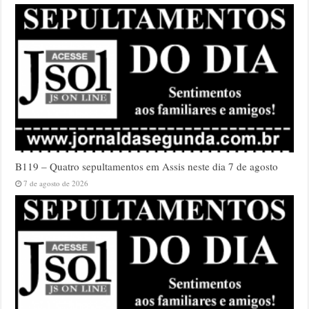
B119 – Quatro sepultamentos em Assis neste dia 7 de agosto
7 de agosto de 2026