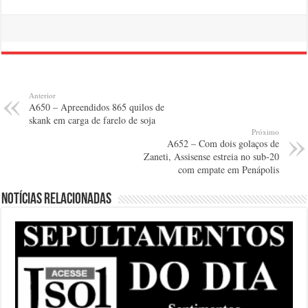
Anterior
A650 – Apreendidos 865 quilos de
skank em carga de farelo de soja
Próximo
A652 – Com dois golaços de
Zaneti, Assisense estreia no sub-20
com empate em Penápolis
Notícias relacionadas