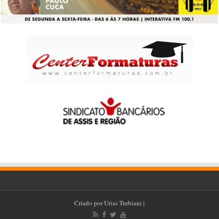
Criado por
Urias Turbiani
|