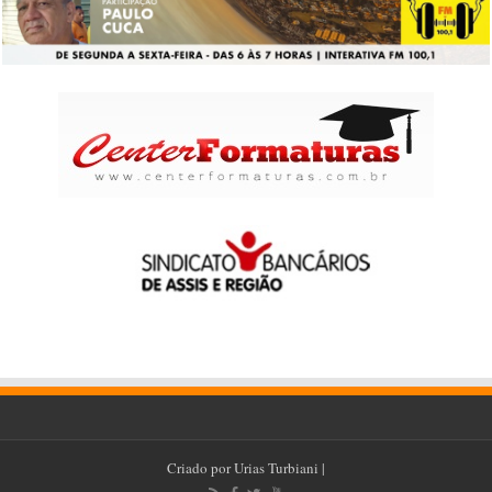
Criado por
Urias Turbiani
|