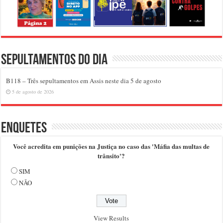
Sepultamentos do dia
B118 – Três sepultamentos em Assis neste dia 5 de agosto
5 de agosto de 2026
Enquetes
Você acredita em punições na Justiça no caso das 'Máfia das multas de
trânsito'?
SIM
NÃO
View Results