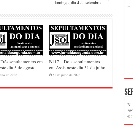
domingo, dia 4 de setembro
Três sepultamentos em
B117 – Dois sepultamentos
este dia 5 de agosto
em Assis neste dia 31 de julho
osto de 2026
31 de julho de 2026
Se
B11
ago
7