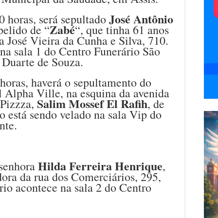
José Antônio
0 horas, será sepultado
Zabé
pelido de “
“, que tinha 61 anos
a José Vieira da Cunha e Silva, 710.
na sala 1 do Centro Funerário São
o Duarte de Souza.
 horas, haverá o sepultamento do
 Alpha Ville, na esquina da avenida
Salim Mossef El Rafih
 Pizzza,
, de
o está sendo velado na sala Vip do
nte.
Hilda Ferreira Henrique
 senhora
,
ora da rua dos Comerciários, 295,
rio acontece na sala 2 do Centro