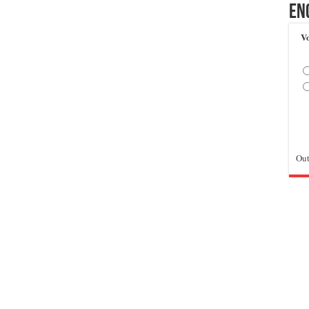
En
Vo
Out