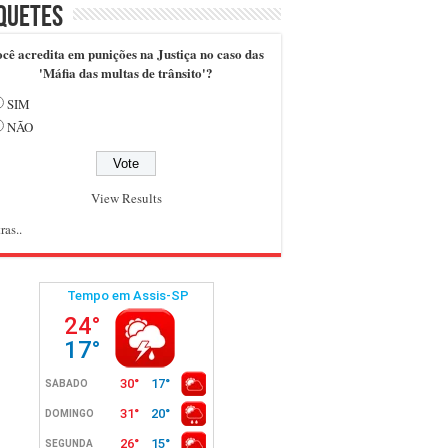
quetes
cê acredita em punições na Justiça no caso das
'Máfia das multas de trânsito'?
SIM
NÃO
View Results
ras..