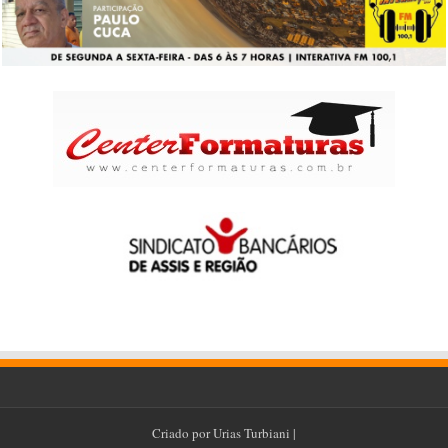
Criado por
Urias Turbiani
|