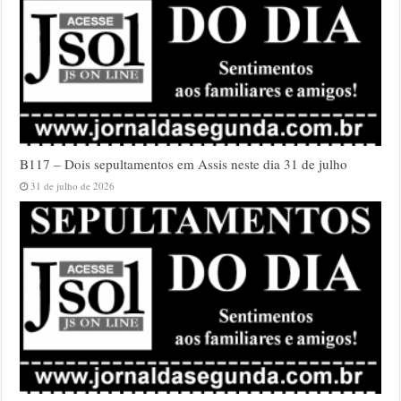
B117 – Dois sepultamentos em Assis neste dia 31 de julho
31 de julho de 2026