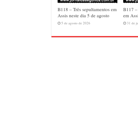
B118 – Três sepultamentos em
B117 –
Assis neste dia 5 de agosto
em Assi
5 de agosto de 2026
31 de j