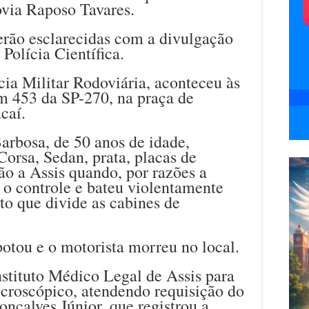
ovia Raposo Tavares.
erão esclarecidas com a divulgação
 Polícia Científica.
cia Militar Rodoviária, aconteceu às
m 453 da SP-270, na praça de
caí.
arbosa, de 50 anos de idade,
orsa, Sedan, prata, placas de
ão a Assis quando, por razões a
 o controle e bateu violentamente
to que divide as cabines de
otou e o motorista morreu no local.
stituto Médico Legal de Assis para
croscópico, atendendo requisição do
onçalves Júnior, que registrou a