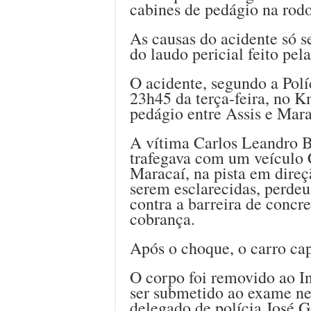
cabines de pedágio na rod
As causas do acidente só s
do laudo pericial feito pela
O acidente, segundo a Polí
23h45 da terça-feira, no K
pedágio entre Assis e Mara
A vítima Carlos Leandro B
trafegava com um veículo C
Maracaí, na pista em direç
serem esclarecidas, perdeu
contra a barreira de concre
cobrança.
Após o choque, o carro cap
O corpo foi removido ao In
ser submetido ao exame ne
delegado de polícia José G