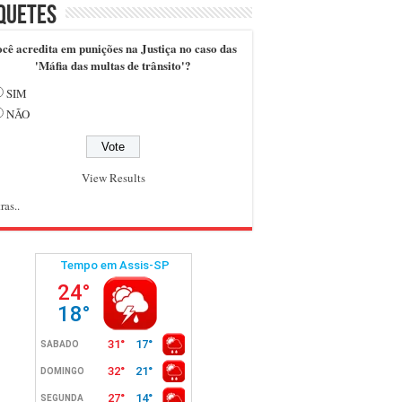
quetes
cê acredita em punições na Justiça no caso das
'Máfia das multas de trânsito'?
SIM
NÃO
View Results
ras..