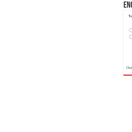
En
Vo
Out