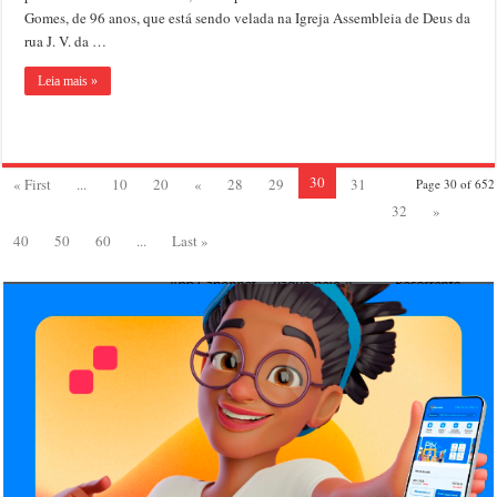
Gomes, de 96 anos, que está sendo velada na Igreja Assembleia de Deus da
rua J. V. da …
Leia mais »
30
« First
...
10
20
«
28
29
31
Page 30 of 652
32
»
40
50
60
...
Last »