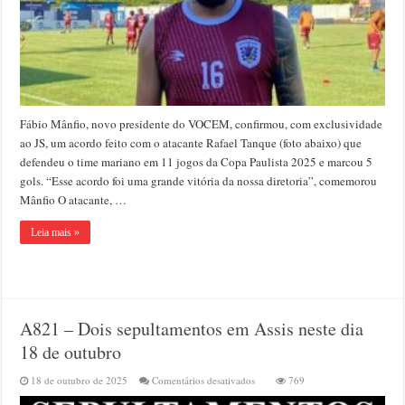
Rafael
Tanque
Fábio Mânfio, novo presidente do VOCEM, confirmou, com exclusividade
ao JS, um acordo feito com o atacante Rafael Tanque (foto abaixo) que
defendeu o time mariano em 11 jogos da Copa Paulista 2025 e marcou 5
gols. “Esse acordo foi uma grande vitória da nossa diretoria”, comemorou
Mânfio O atacante, …
Leia mais »
A821 – Dois sepultamentos em Assis neste dia
18 de outubro
em
18 de outubro de 2025
Comentários desativados
769
A821