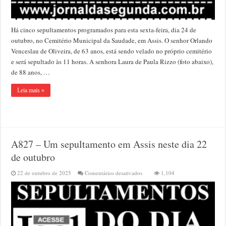
Há cinco sepultamentos programados para esta sexta-feira, dia 24 de
outubro, no Cemitério Municipal da Saudade, em Assis. O senhor Orlando
Venceslau de Oliveira, de 63 anos, está sendo velado no próprio cemitério
e será sepultado às 11 horas. A senhora Laura de Paula Rizzo (foto abaixo),
de 88 anos, …
Leia mais »
A827 – Um sepultamento em Assis neste dia 22
de outubro
em
22 de outubro de 2025
Comentários desativados
1,104
A827
–
Um
sepultamento
em
Assis
neste