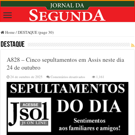
Home
/
DESTAQUE (page 30)
DESTAQUE
A828 – Cinco sepultamentos em Assis neste dia
24 de outubro
em
24 de outubro de 2025
Comentários desativados
1,161
A828
–
Cinco
sepultamentos
em
Assis
neste
dia
24
de
outubro