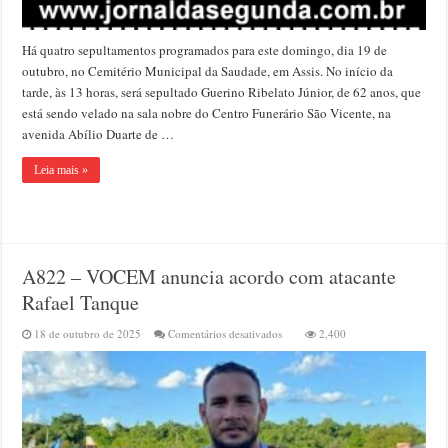
Há quatro sepultamentos programados para este domingo, dia 19 de
outubro, no Cemitério Municipal da Saudade, em Assis. No início da
tarde, às 13 horas, será sepultado Guerino Ribelato Júnior, de 62 anos, que
está sendo velado na sala nobre do Centro Funerário São Vicente, na
avenida Abílio Duarte de …
Leia mais »
A822 – VOCEM anuncia acordo com atacante
Rafael Tanque
em
18 de outubro de 2025
Comentários desativados
2,400
A822
–
VOCEM
anuncia
acordo
com
atacante