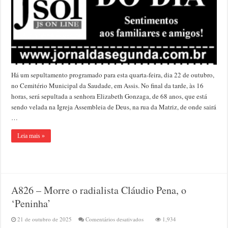
dia
22
de
outubro
Há um sepultamento programado para esta quarta-feira, dia 22 de outubro,
no Cemitério Municipal da Saudade, em Assis. No final da tarde, às 16
horas, será sepultada a senhora Elizabeth Gonzaga, de 68 anos, que está
sendo velada na Igreja Assembleia de Deus, na rua da Matriz, de onde sairá
…
Leia mais »
A826 – Morre o radialista Cláudio Pena, o
‘Peninha’
em
21 de outubro de 2025
Comentários desativados
1,934
A826