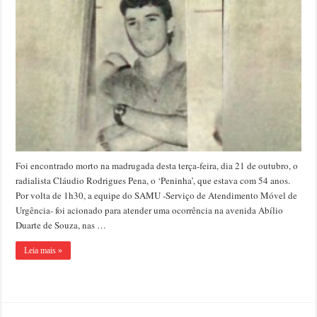
–
Morre
o
radialista
Cláudio
Pena,
o
‘Peninha’
Foi encontrado morto na madrugada desta terça-feira, dia 21 de outubro, o
radialista Cláudio Rodrigues Pena, o ‘Peninha’, que estava com 54 anos.
Por volta de 1h30, a equipe do SAMU -Serviço de Atendimento Móvel de
Urgência- foi acionado para atender uma ocorrência na avenida Abílio
Duarte de Souza, nas …
Leia mais »