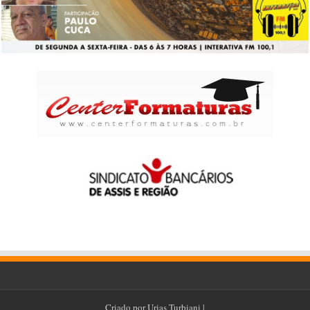
Criado por
Urias Turbiani
|