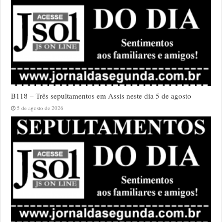
B118 – Três sepultamentos em Assis neste dia 5 de agosto
5 de agosto de 2026