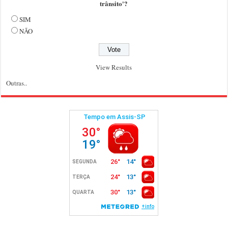
trânsito'?
SIM
NÃO
View Results
Outras..