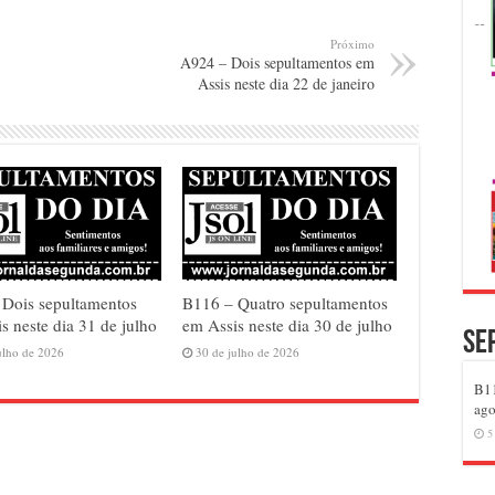
Próximo
A924 – Dois sepultamentos em
Assis neste dia 22 de janeiro
 Dois sepultamentos
B116 – Quatro sepultamentos
s neste dia 31 de julho
em Assis neste dia 30 de julho
Se
ulho de 2026
30 de julho de 2026
B11
ago
5