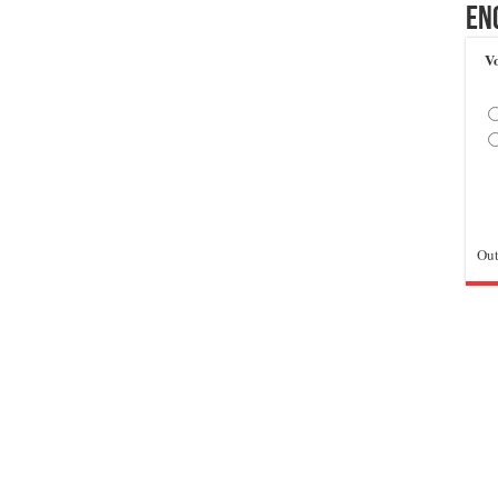
En
Vo
Out