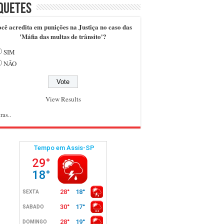
quetes
cê acredita em punições na Justiça no caso das
'Máfia das multas de trânsito'?
SIM
NÃO
View Results
ras..