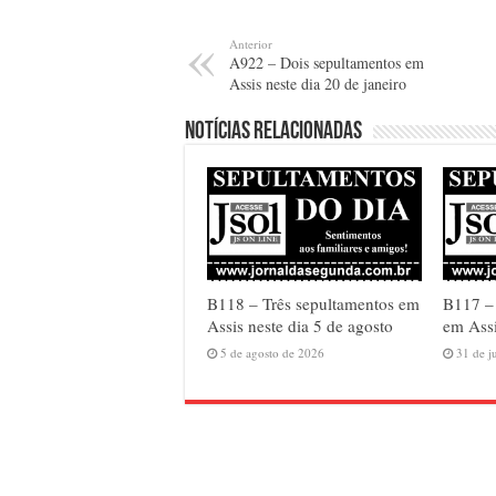
Anterior
A922 – Dois sepultamentos em
Assis neste dia 20 de janeiro
Notícias relacionadas
B118 – Três sepultamentos em
B117 –
Assis neste dia 5 de agosto
em Assi
5 de agosto de 2026
31 de j