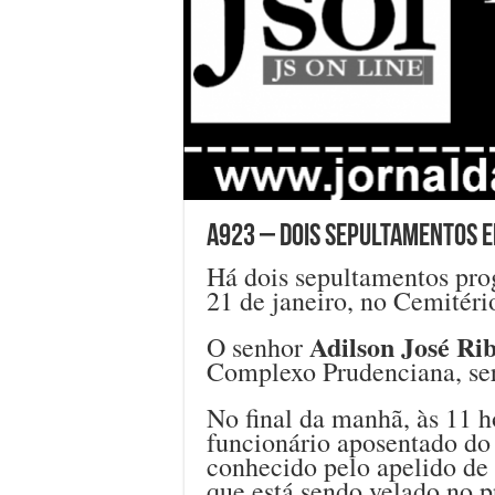
A923 – Dois sepultamentos em
Há dois sepultamentos prog
21 de janeiro, no Cemitér
Adilson José Ri
O senhor
Complexo Prudenciana, ser
No final da manhã, às 11 h
funcionário aposentado d
conhecido pelo apelido de
que está sendo velado no p