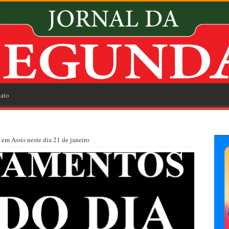
ato
em Assis neste dia 21 de janeiro