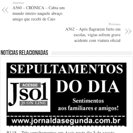
Anterior
A560 – CRÔNICA – Cabia um
mundo inteiro naquele abraço
amigo que recebi de Caio
Próximo
A562 – Após flagrarem furto em
escolas, vigias sofrem grave
acidente com viatura oficial
Notícias relacionadas
B118 – Três sepultamentos em Assis neste dia 5 de agosto