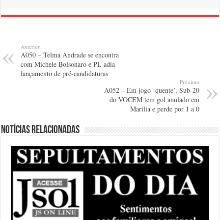
Anterior
A050 – Telma Andrade se encontra
com Michele Bolsonaro e PL adia
lançamento de pré-candidaturas
Próximo
A052 – Em jogo ‘quente’, Sub-20
do VOCEM tem gol anulado em
Marília e perde por 1 a 0
Notícias relacionadas