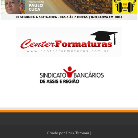
Criado por
Urias Turbiani
|