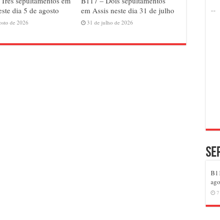
Três sepultamentos em
B117 – Dois sepultamentos
este dia 5 de agosto
em Assis neste dia 31 de julho
osto de 2026
31 de julho de 2026
Se
B11
ago
7