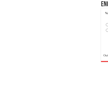
En
Vo
Out