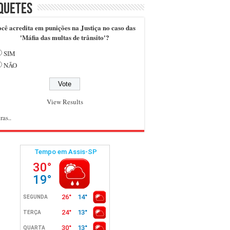
quetes
cê acredita em punições na Justiça no caso das
'Máfia das multas de trânsito'?
SIM
NÃO
View Results
ras..