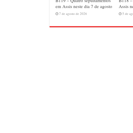
B119 – Quatro sepultamentos
B118 – 
em Assis neste dia 7 de agosto
Assis n
7 de agosto de 2026
5 de ag