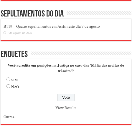
Sepultamentos do dia
B119 – Quatro sepultamentos em Assis neste dia 7 de agosto
7 de agosto de 2026
Enquetes
Você acredita em punições na Justiça no caso das 'Máfia das multas de
trânsito'?
SIM
NÃO
View Results
Outras..